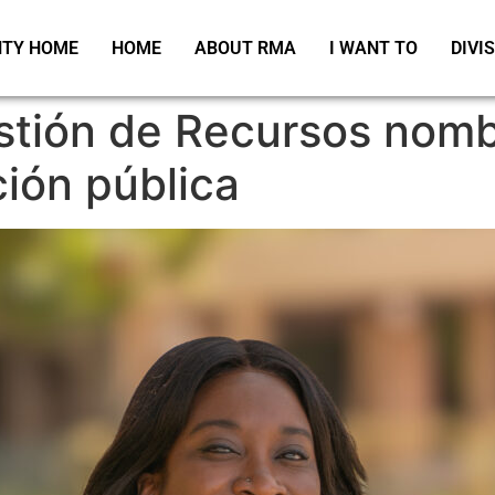
TY HOME
HOME
ABOUT RMA
I WANT TO
DIVI
stión de Recursos nomb
ción pública